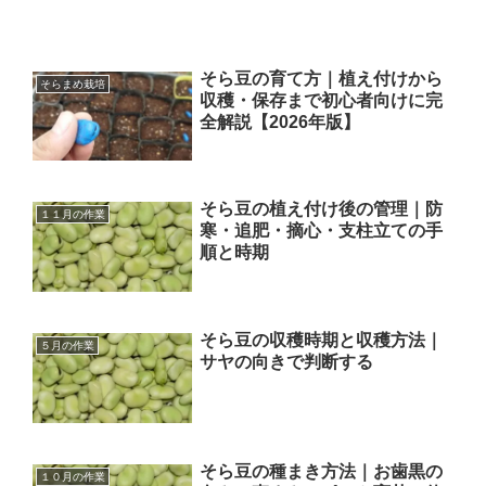
そら豆の育て方｜植え付けから
そらまめ栽培
収穫・保存まで初心者向けに完
全解説【2026年版】
そら豆の植え付け後の管理｜防
１１月の作業
寒・追肥・摘心・支柱立ての手
順と時期
そら豆の収穫時期と収穫方法｜
５月の作業
サヤの向きで判断する
そら豆の種まき方法｜お歯黒の
１０月の作業