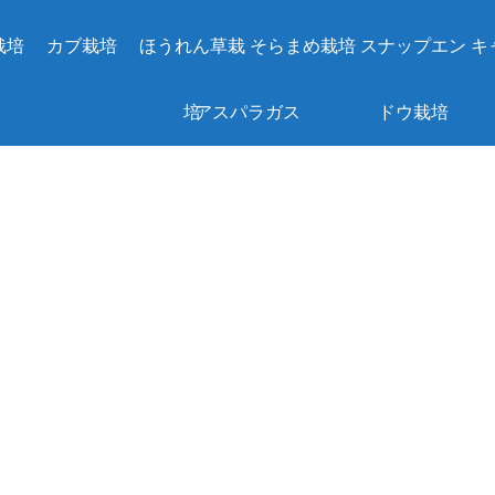
栽培
カブ栽培
ほうれん草栽
そらまめ栽培
スナップエン
キ
培
アスパラガス
ドウ栽培
の植え付け方
｜根株の選び
方・間土・株
間と10年使う
場所選び