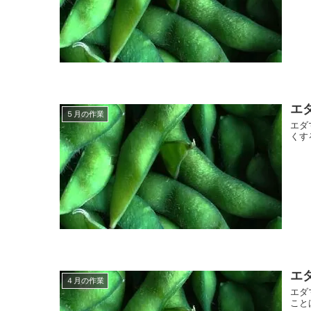
エ
５月の作業
エダ
くす
エ
４月の作業
エダ
こと