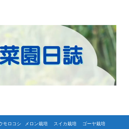
ウモロコシ
メロン栽培
スイカ栽培
ゴーヤ栽培