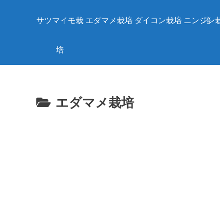
サツマイモ栽
エダマメ栽培
ダイコン栽培
ニンジン
培
培
エダマメ栽培