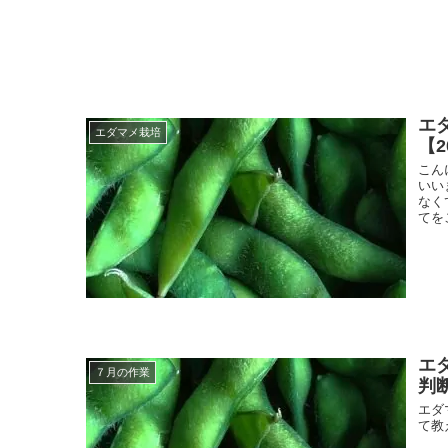
エ
エダマメ栽培
【
こん
いい
なく
てを
エ
７月の作業
判
エダ
て教