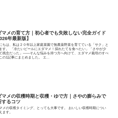
ダマメの育て方｜初心者でも失敗しない完全ガイド
2026年最新版】
にちは、私は２０年以上家庭菜園で無農薬野菜を育てている「サク」と
ます。 「冷たいビールにエダマメ！採れたてを食べたい」「さやが少
て残念だった」――そんな悩みを持つ方へ向けて、エダマメ栽培のすべ
この1記事にまとめました。 エ...
ダマメの収穫時期と収穫・ゆで方｜さやの膨らみで
断するコツ
マメの収穫タイミング、とっても大事です。 おいしい収穫時期につい
えます。