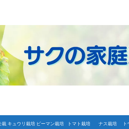
モ栽
キュウリ栽培
ピーマン栽培
トマト栽培
ナス栽培
ト