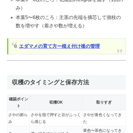
み）
本葉5〜6枚のころ：主茎の先端を摘芯して側枝の
数を増やす（着さや数が増える）
📎
エダマメの育て方ー植え付け後の管理
収穫のタイミングと保存方法
確認ポイン
収穫OK
取りすぎ
ト
さやの膨ら
さやを指で押すと豆がふっく
さやが黄色くなってき
み
ら感じる
た
黄色〜茶色になってき