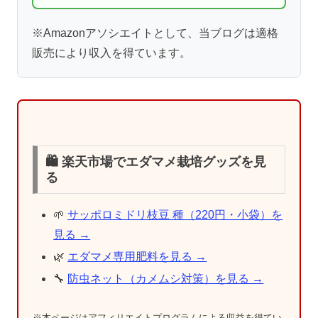
※Amazonアソシエイトとして、当ブログは適格
販売により収入を得ています。
🛍️ 楽天市場でエダマメ栽培グッズを見
る
🌱
サッポロミドリ枝豆 種（220円・小袋）を
見る →
🌿
エダマメ専用肥料を見る →
🔧
防虫ネット（カメムシ対策）を見る →
※本ページはアフィリエイトプログラムによる収益を得てい