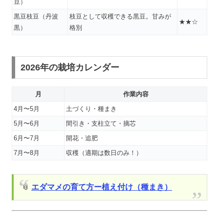
豆）
黒豆枝豆（丹波
枝豆として収穫できる黒豆。甘みが
★★☆
黒）
格別
2026年の栽培カレンダー
月
作業内容
4月〜5月
土づくり・種まき
5月〜6月
間引き・支柱立て・摘芯
6月〜7月
開花・追肥
7月〜8月
収穫（適期は数日のみ！）
📎
エダマメの育て方ー植え付け（種まき）