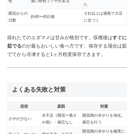
色
濃い緑色でツヤがある
た
開花からの
それ以上は過熟で大豆
約40〜45日後
日数
に近づく
採れたてのエダマメは甘みが格別です。収穫後は
すぐに
茹でる
のが最もおいしい食べ方です。保存する場合は茹
でてから冷凍すると1ヶ月程度保存できます。
よくある失敗と対策
症状
原因
対策
水不足（開花〜着さ
開花期の水やりを強化。
さやが少ない
や期）・摘芯なし
摘芯を行う
開花期の水やりを確実に