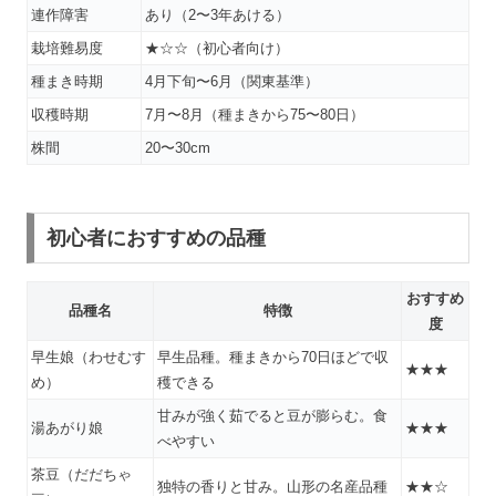
連作障害
あり（2〜3年あける）
栽培難易度
★☆☆（初心者向け）
種まき時期
4月下旬〜6月（関東基準）
収穫時期
7月〜8月（種まきから75〜80日）
株間
20〜30cm
初心者におすすめの品種
おすすめ
品種名
特徴
度
早生娘（わせむす
早生品種。種まきから70日ほどで収
★★★
め）
穫できる
甘みが強く茹でると豆が膨らむ。食
湯あがり娘
★★★
べやすい
茶豆（だだちゃ
独特の香りと甘み。山形の名産品種
★★☆