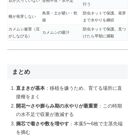
豆が入っていない
受粉不良・水不足
行う
鳥害・土が硬い・乾
防虫ネットで保護。発芽
種が発芽しない
燥
まで水やりを継続
カメムシ被害（豆
防虫ネットで保護。見つ
カメムシの吸汁
がしなびる）
けたら早朝に捕殺
まとめ
直まきが基本
：移植を嫌うため、育てる場所に直
接種をまく
開花〜さや膨らみ期の水やりが最重要
：この時期
の水不足で収量が激減する
摘芯で着さや数を増やす
：本葉5〜6枚で主茎先端
を摘む