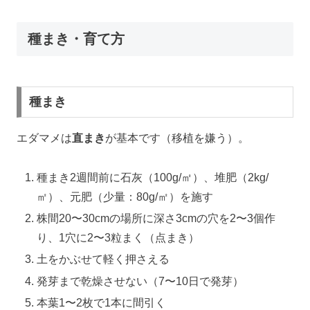
種まき・育て方
種まき
エダマメは
直まき
が基本です（移植を嫌う）。
種まき2週間前に石灰（100g/㎡）、堆肥（2kg/
㎡）、元肥（少量：80g/㎡）を施す
株間20〜30cmの場所に深さ3cmの穴を2〜3個作
り、1穴に2〜3粒まく（点まき）
土をかぶせて軽く押さえる
発芽まで乾燥させない（7〜10日で発芽）
本葉1〜2枚で1本に間引く