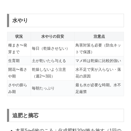
水やり
状況
水やりの目安
注意点
種まき〜発
鳥害対策も必要（防虫ネッ
毎日（乾燥させない）
芽まで
トで保護）
生育期
土が乾いたら与える
マメ科は乾燥に比較的強い
開花〜着さ
乾燥しないよう注意
水不足で実が入らない・落
や期
（週2〜3回）
花の原因
さやの膨ら
最も水が必要な時期。水不
毎朝たっぷり
み期
足厳禁
追肥と摘芯
本葉5〜6枚のころ：化成肥料20g/株を施す（1回の