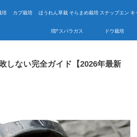
栽培
カブ栽培
ほうれん草栽
そらまめ栽培
スナップエン
キ
培
アスパラガス
ドウ栽培
の植え付け方
しない完全ガイド【2026年最新
｜根株の選び
方・間土・株
間と10年使う
場所選び