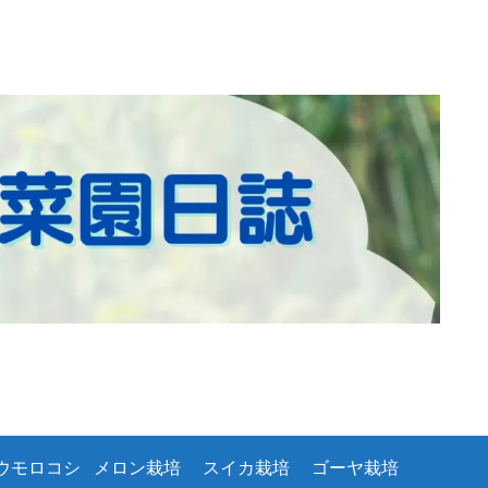
ウモロコシ
メロン栽培
スイカ栽培
ゴーヤ栽培