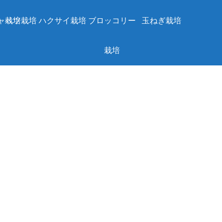
ャベツ栽培
栽培
ハクサイ栽培
ブロッコリー
玉ねぎ栽培
栽培