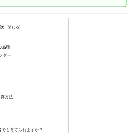
次
の品種
レンダー
保存方法
）
心者でも育てられますか？