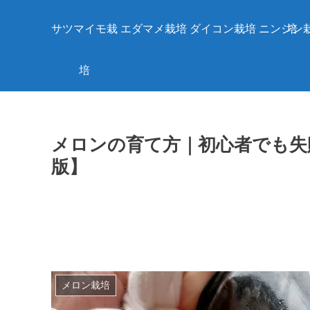
サツマイモ栽
エダマメ栽培
ダイコン栽培
ニンジン
培
培
メロンの育て方｜初心者でも失敗
版】
メロン栽培