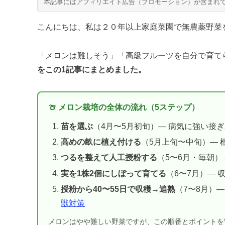
本記事にはアフィリエイト広告（プロモーション）が含まれ
こんにちは、私は２０年以上家庭菜園で無農薬野菜
「メロンは難しそう」「高級フルーツを自分で育て
をこの1記事にまとめました。
🍈 メロン栽培の全体の流れ（5ステップ）
苗を選ぶ
（4月〜5月初旬）— 病気に強い接ぎ
高めの畝に植え付ける
（5月上旬〜中旬）— 
つるを整えて人工授粉する
（5〜6月・毎朝）
実を1株2個にしぼって育てる
（6〜7月）—
授粉から40〜55日で収穫→追熟
（7〜8月）
獣対策
メロンはやや難しい野菜ですが、この順番とポイントを