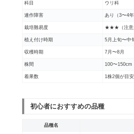
科目
ウリ科
連作障害
あり（3〜4
栽培難易度
★★★（注意
植え付け時期
5月上旬〜中
収穫時期
7月〜8月
株間
100〜150cm
着果数
1株2個が目安
初心者におすすめの品種
品種名