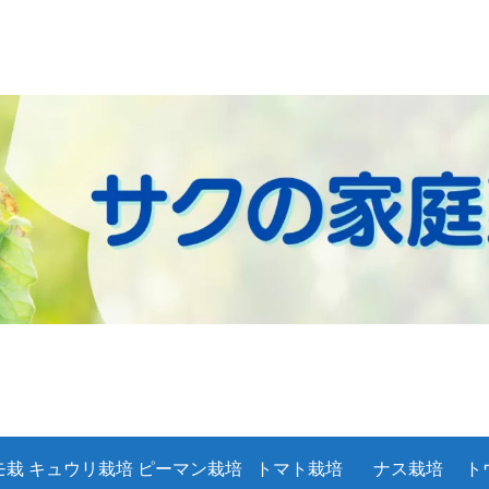
モ栽
キュウリ栽培
ピーマン栽培
トマト栽培
ナス栽培
ト