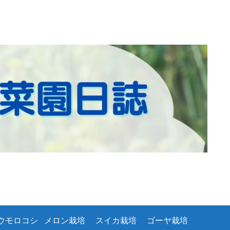
ウモロコシ
メロン栽培
スイカ栽培
ゴーヤ栽培