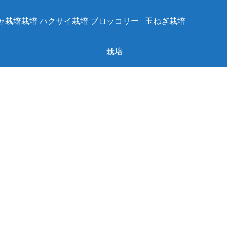
ャベツ栽培
栽培
ハクサイ栽培
ブロッコリー
玉ねぎ栽培
栽培