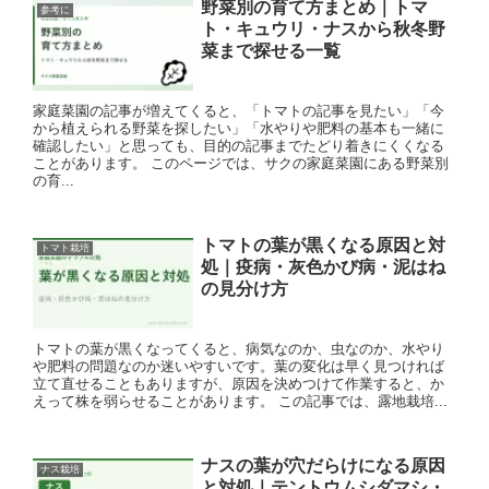
野菜別の育て方まとめ｜トマ
参考に
ト・キュウリ・ナスから秋冬野
菜まで探せる一覧
家庭菜園の記事が増えてくると、「トマトの記事を見たい」「今
から植えられる野菜を探したい」「水やりや肥料の基本も一緒に
確認したい」と思っても、目的の記事までたどり着きにくくなる
ことがあります。 このページでは、サクの家庭菜園にある野菜別
の育...
トマトの葉が黒くなる原因と対
トマト栽培
処｜疫病・灰色かび病・泥はね
の見分け方
トマトの葉が黒くなってくると、病気なのか、虫なのか、水やり
や肥料の問題なのか迷いやすいです。葉の変化は早く見つければ
立て直せることもありますが、原因を決めつけて作業すると、か
えって株を弱らせることがあります。 この記事では、露地栽培...
ナスの葉が穴だらけになる原因
ナス栽培
と対処｜テントウムシダマシ・