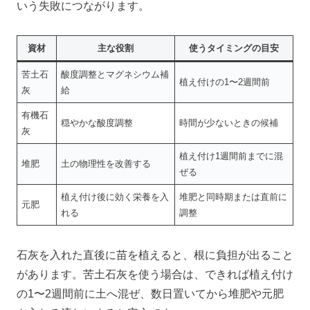
いう失敗につながります。
資材
主な役割
使うタイミングの目安
苦土石
酸度調整とマグネシウム補
植え付けの1〜2週間前
灰
給
有機石
穏やかな酸度調整
時間が少ないときの候補
灰
植え付け1週間前までに混
堆肥
土の物理性を改善する
ぜる
植え付け後に効く栄養を入
堆肥と同時期または直前に
元肥
れる
調整
石灰を入れた直後に苗を植えると、根に負担が出ること
があります。苦土石灰を使う場合は、できれば植え付け
の1〜2週間前に土へ混ぜ、数日置いてから堆肥や元肥