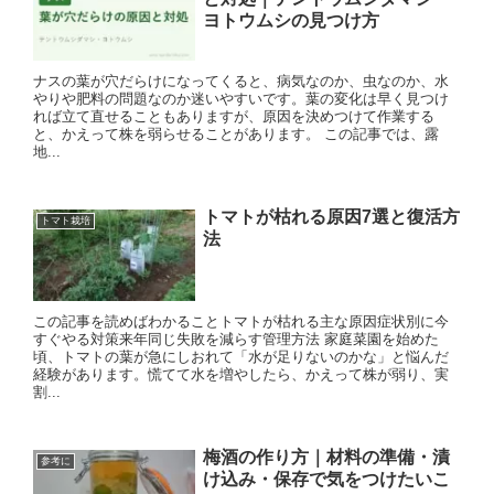
ヨトウムシの見つけ方
ナスの葉が穴だらけになってくると、病気なのか、虫なのか、水
やりや肥料の問題なのか迷いやすいです。葉の変化は早く見つけ
れば立て直せることもありますが、原因を決めつけて作業する
と、かえって株を弱らせることがあります。 この記事では、露
地...
トマトが枯れる原因7選と復活方
トマト栽培
法
この記事を読めばわかることトマトが枯れる主な原因症状別に今
すぐやる対策来年同じ失敗を減らす管理方法 家庭菜園を始めた
頃、トマトの葉が急にしおれて「水が足りないのかな」と悩んだ
経験があります。慌てて水を増やしたら、かえって株が弱り、実
割...
梅酒の作り方｜材料の準備・漬
参考に
け込み・保存で気をつけたいこ