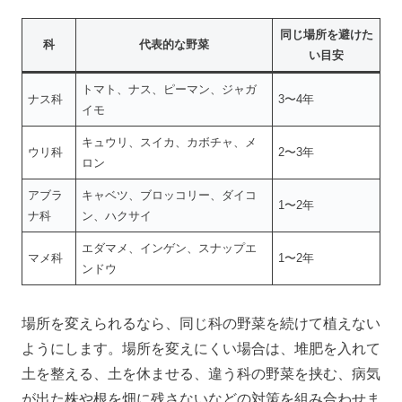
同じ場所を避けた
科
代表的な野菜
い目安
トマト、ナス、ピーマン、ジャガ
ナス科
3〜4年
イモ
キュウリ、スイカ、カボチャ、メ
ウリ科
2〜3年
ロン
アブラ
キャベツ、ブロッコリー、ダイコ
1〜2年
ナ科
ン、ハクサイ
エダマメ、インゲン、スナップエ
マメ科
1〜2年
ンドウ
場所を変えられるなら、同じ科の野菜を続けて植えない
ようにします。場所を変えにくい場合は、堆肥を入れて
土を整える、土を休ませる、違う科の野菜を挟む、病気
が出た株や根を畑に残さないなどの対策を組み合わせま