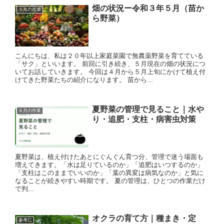
畑の状況ー令和３年５月（苗か
５月の作業
ら野菜）
こんにちは、私は２０年以上家庭菜園で無農薬野菜を育てている
「サク」といいます。 前回に引き続き、５月現在の畑の状況につ
いてお話していきます。 今回は４月から５月上旬にかけて植え付
けてきた野菜たちの紹介になります。 苗から...
夏野菜の管理で見ること｜水や
６月の作業
り・追肥・支柱・病害虫対策
夏野菜は、植え付けたあとにぐんぐん育つ分、管理で迷う場面も
増えてきます。「水は足りているのか」「追肥はいつするのか」
「支柱はこのままでいいのか」「葉の異変は病気なのか」と気に
なることが続きやすい時期です。 夏の管理は、ひとつの作業だけ
で判...
オクラの育て方｜種まき・定
参考に