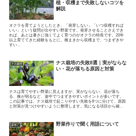
植・収穫まで失敗しないコツを
解説
オクラを育てようとしたとき、「発芽しない」「いつ収穫すれば
いい」という疑問が出やすい野菜です。発芽させることさえでき
れば、あとは暑さに強くてよく育つのがオクラの特長です。20年
以上育ててきた経験をもとに、種まきから収穫まで、つまずきや
すい...
ナス栽培の失敗8選｜実がならな
ナス栽培
い・花が落ちる原因と対策
ナスは育てやすい野菜に見えますが、実がならない、花が落ち
る、株が弱るなど、途中でつまずきやすいポイントが多いです。
この記事では、ナス栽培で起こりやすい失敗を8つに分けて、原因
と対策が見つけやすいように整理します。気になる項目から確...
野菜作りで聞く用語について
参考に