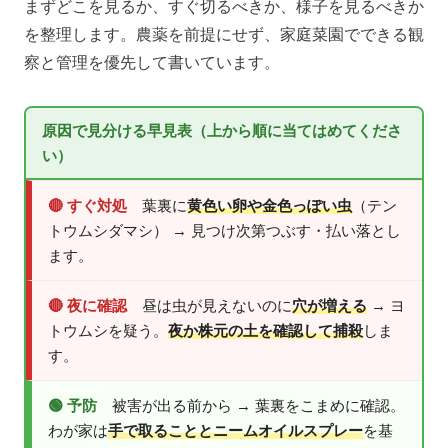
まずどこを見るか、すぐ切るべきか、様子を見るべきか
を整理します。農薬を前提にせず、家庭菜園でできる観
察と管理を優先して書いています。
原因で見分ける早見表（上から順に当てはめてくださ
い）
🔴 すぐ対処
葉裏に
黄色い卵や金色っぽい虫
（テン
トウムシダマシ） → 見つけ次第つぶす・払い落とし
ます。
🔴 夜に確認
昼は虫が見えないのに
穴が増える
→ ヨ
トウムシを疑う。
夜か株元の土を確認して捕殺
しま
す。
🟢 予防
被害が出る前から → 葉裏をこまめに確認。
わが家は
手で取ることとニームオイルスプレー
を基