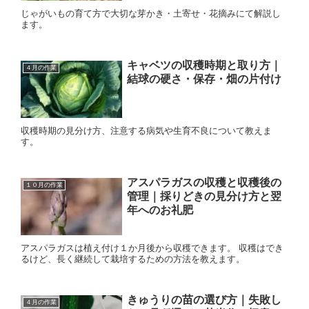
じゃがいもの育て方で大切な芽かき・土寄せ・花摘みにて解説し
ます。
キャベツの収穫時期と取り方｜
４月の作業
結球の硬さ・保存・畑の片付け
収穫時期の見分け方、注意する病気や生育不良について教えま
す。
アスパラガスの収穫と収穫後の
１０月の作業
管理｜採りどきの見分け方と翌
年へのお礼肥
アスパラガスは植え付け１か月後から収穫できます。 収穫はでき
るけど、長く継続して栽培するための方法を教えます。
きゅうりの苗の選び方｜失敗し
４月の作業