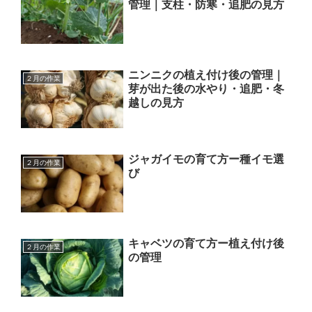
管理｜支柱・防寒・追肥の見方
ニンニクの植え付け後の管理｜
２月の作業
芽が出た後の水やり・追肥・冬
越しの見方
ジャガイモの育て方ー種イモ選
２月の作業
び
キャベツの育て方ー植え付け後
２月の作業
の管理