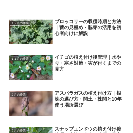
ブロッコリーの収穫時期と方法
１２月の作業
｜蕾の見極め・脇芽の活用を初
心者向けに解説
イチゴの植え付け後管理｜水や
１１月の作業
り・寒さ対策・実が付くまでの
見方
アスパラガスの植え付け方｜根
２月の作業
株の選び方・間土・株間と10年
使う場所選び
スナップエンドウの植え付け後
２月の作業