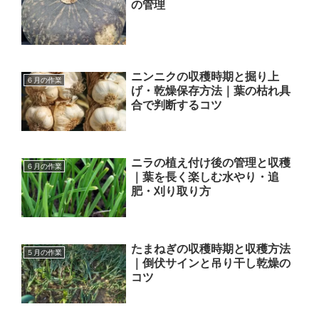
の管理
ニンニクの収穫時期と掘り上
６月の作業
げ・乾燥保存方法｜葉の枯れ具
合で判断するコツ
ニラの植え付け後の管理と収穫
６月の作業
｜葉を長く楽しむ水やり・追
肥・刈り取り方
たまねぎの収穫時期と収穫方法
５月の作業
｜倒伏サインと吊り干し乾燥の
コツ