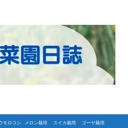
ウモロコシ
メロン栽培
スイカ栽培
ゴーヤ栽培