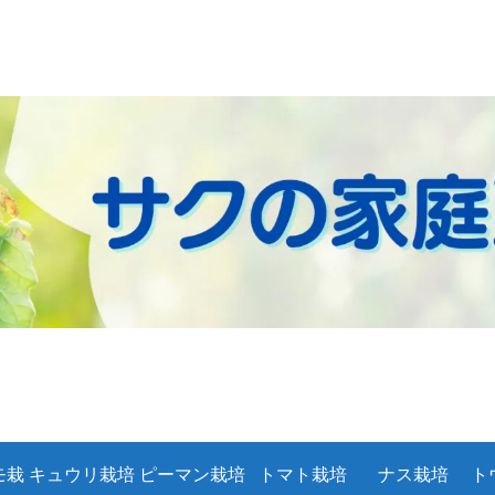
モ栽
キュウリ栽培
ピーマン栽培
トマト栽培
ナス栽培
ト