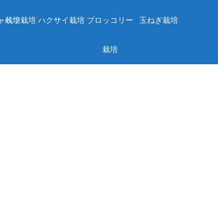
ャベツ栽培
栽培
ハクサイ栽培
ブロッコリー
玉ねぎ栽培
栽培