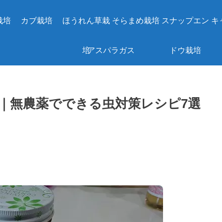
栽培
カブ栽培
ほうれん草栽
そらまめ栽培
スナップエン
キ
培
アスパラガス
ドウ栽培
の植え付け方
｜無農薬でできる虫対策レシピ7選
｜根株の選び
方・間土・株
間と10年使う
場所選び