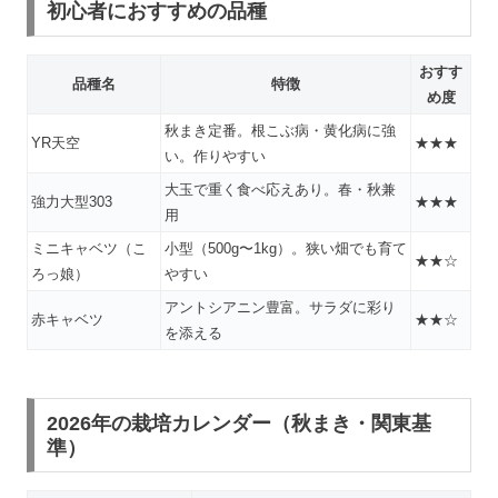
初心者におすすめの品種
おすす
品種名
特徴
め度
秋まき定番。根こぶ病・黄化病に強
YR天空
★★★
い。作りやすい
大玉で重く食べ応えあり。春・秋兼
強力大型303
★★★
用
ミニキャベツ（こ
小型（500g〜1kg）。狭い畑でも育て
★★☆
ろっ娘）
やすい
アントシアニン豊富。サラダに彩り
赤キャベツ
★★☆
を添える
2026年の栽培カレンダー（秋まき・関東基
準）