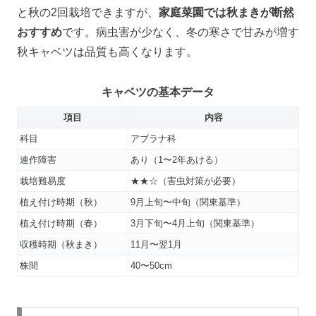
と秋の2回栽培できますが、
家庭菜園では秋まきが断然
おすすめ
です。病虫害が少なく、冬の寒さで甘みが増す
秋キャベツは品質も高くなります。
キャベツの基本データ
項目
内容
科目
アブラナ科
連作障害
あり（1〜2年あける）
栽培難易度
★★☆（害虫対策が必要）
植え付け時期（秋）
9月上旬〜中旬（関東基準）
植え付け時期（春）
3月下旬〜4月上旬（関東基準）
収穫時期（秋まき）
11月〜翌1月
株間
40〜50cm