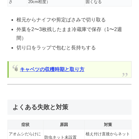
さ
20cm程度）
固くなる
根元からナイフや剪定ばさみで切り取る
外葉を2〜3枚残したまま冷蔵庫で保存（1〜2週
間）
切り口をラップで包むと長持ちする
📎
キャベツの収穫時期と取り方
よくある失敗と対策
症状
原因
対策
アオムシだらけに
植え付け直後からネット
防虫ネット未設置