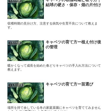
４月の作業
結球の硬さ・保存・畑の片付け
収穫時期の見分け方、注意する病気や生育不良について教えま
す。
キャベツの育て方ー植え付け後
２月の作業
の管理
暖かくなって成長を始めた春どりキャベツの手入れ方法について
教えます。
キャベツの育て方ー苗選び
１１月の作業
場所を持て余している冬の家庭菜園にキャベツを育ててみません