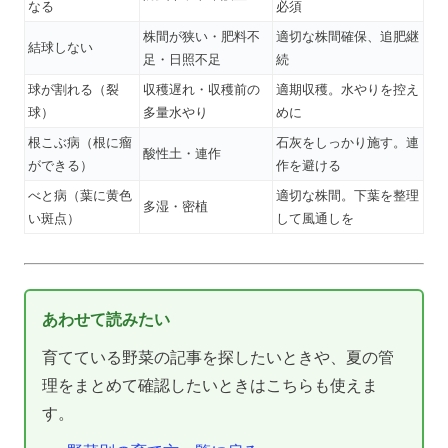
なる
必須
株間が狭い・肥料不
適切な株間確保、追肥継
結球しない
足・日照不足
続
球が割れる（裂
収穫遅れ・収穫前の
適期収穫。水やりを控え
球）
多量水やり
めに
根こぶ病（根に瘤
石灰をしっかり施す。連
酸性土・連作
ができる）
作を避ける
べと病（葉に黄色
適切な株間。下葉を整理
多湿・密植
い斑点）
して風通しを
あわせて読みたい
育てている野菜の記事を探したいときや、夏の管
理をまとめて確認したいときはこちらも使えま
す。