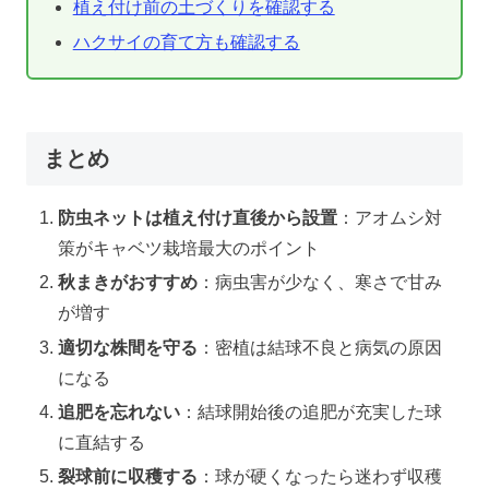
植え付け前の土づくりを確認する
ハクサイの育て方も確認する
まとめ
防虫ネットは植え付け直後から設置
：アオムシ対
策がキャベツ栽培最大のポイント
秋まきがおすすめ
：病虫害が少なく、寒さで甘み
が増す
適切な株間を守る
：密植は結球不良と病気の原因
になる
追肥を忘れない
：結球開始後の追肥が充実した球
に直結する
裂球前に収穫する
：球が硬くなったら迷わず収穫