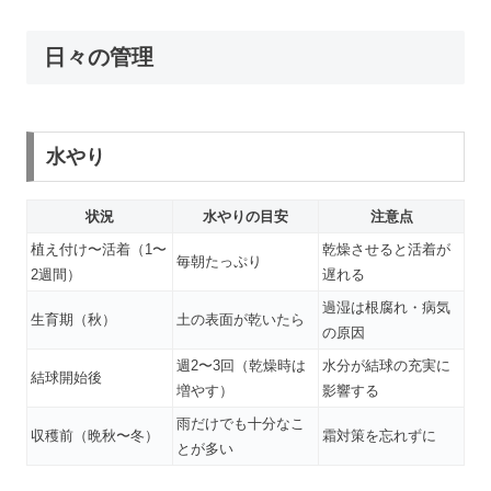
日々の管理
水やり
状況
水やりの目安
注意点
植え付け〜活着（1〜
乾燥させると活着が
毎朝たっぷり
2週間）
遅れる
過湿は根腐れ・病気
生育期（秋）
土の表面が乾いたら
の原因
週2〜3回（乾燥時は
水分が結球の充実に
結球開始後
増やす）
影響する
雨だけでも十分なこ
収穫前（晩秋〜冬）
霜対策を忘れずに
とが多い