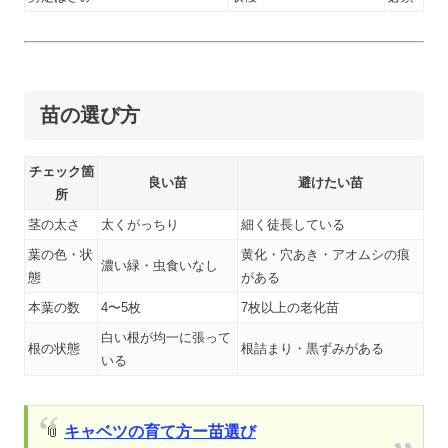
苗の選び方
チェック箇
良い苗
避けたい苗
所
茎の太さ
太くがっちり
細く徒長している
葉の色・状
黄化・穴あき・アオムシの痕
濃い緑・虫食いなし
態
がある
本葉の数
4〜5枚
7枚以上の老化苗
白い根が均一に張って
根の状態
根詰まり・黒ずみがある
いる
📎
キャベツの育て方ー苗選び