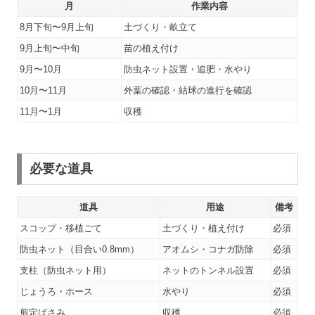
月
作業内容
8月下旬〜9月上旬
土づくり・畝立て
9月上旬〜中旬
苗の植え付け
9月〜10月
防虫ネット設置・追肥・水やり
10月〜11月
外葉の確認・結球の進行を確認
11月〜1月
収穫
必要な道具
道具
用途
備考
スコップ・移植ごて
土づくり・植え付け
必須
防虫ネット（目合い0.8mm）
アオムシ・コナガ防除
必須
支柱（防虫ネット用）
ネットのトンネル設置
必須
じょうろ・ホース
水やり
必須
剪定ばさみ
収穫
必須